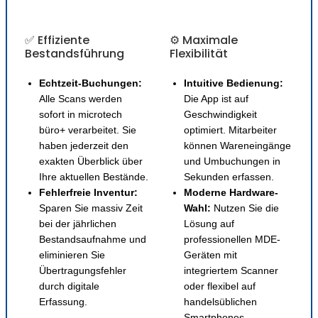
✅ Effiziente
⚙️ Maximale
Bestandsführung
Flexibilität
Echtzeit-Buchungen:
Intuitive Bedienung:
Alle Scans werden
Die App ist auf
sofort in microtech
Geschwindigkeit
büro+ verarbeitet. Sie
optimiert. Mitarbeiter
haben jederzeit den
können Wareneingänge
exakten Überblick über
und Umbuchungen in
Ihre aktuellen Bestände.
Sekunden erfassen.
Fehlerfreie Inventur:
Moderne Hardware-
Sparen Sie massiv Zeit
Wahl:
Nutzen Sie die
bei der jährlichen
Lösung auf
Bestandsaufnahme und
professionellen MDE-
eliminieren Sie
Geräten mit
Übertragungsfehler
integriertem Scanner
durch digitale
oder flexibel auf
Erfassung.
handelsüblichen
Smartphones.