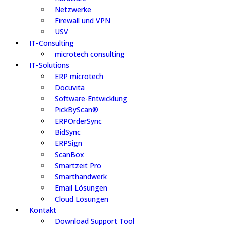
Netzwerke
Firewall und VPN
USV
IT-Consulting
microtech consulting
IT-Solutions
ERP microtech
Docuvita
Software-Entwicklung
PickByScan®
ERPOrderSync
BidSync
ERPSign
ScanBox
Smartzeit Pro
Smarthandwerk
Email Lösungen
Cloud Lösungen
Kontakt
Download Support Tool