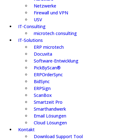
Netzwerke
Firewall und VPN
USV
IT-Consulting
microtech consulting
IT-Solutions
ERP microtech
Docuvita
Software-Entwicklung
PickByScan®
ERPOrderSync
BidSync
ERPSign
ScanBox
Smartzeit Pro
Smarthandwerk
Email Lösungen
Cloud Lösungen
Kontakt
Download Support Tool