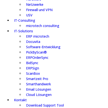
Netzwerke
Firewall und VPN
USV
IT-Consulting
microtech consulting
IT-Solutions
ERP microtech
Docuvita
Software-Entwicklung
PickByScan®
ERPOrderSync
BidSync
ERPSign
ScanBox
Smartzeit Pro
Smarthandwerk
Email Lösungen
Cloud Lösungen
Kontakt
Download Support Tool