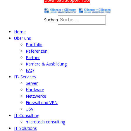
Download Support Tool
Suchen
Home
Über uns
Portfolio
Referenzen
Partner
Karriere & Ausbildung
FAQ
IT- Services
Server
Hardware
Netzwerke
Firewall und VPN
USV
IT-Consulting
microtech consulting
IT-Solutions