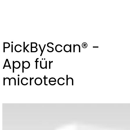
PickByScan® -
App für
microtech