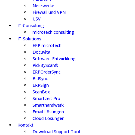
Netzwerke
Firewall und VPN
USV
IT-Consulting
microtech consulting
IT-Solutions
ERP microtech
Docuvita
Software-Entwicklung
PickByScan®
ERPOrderSync
BidSync
ERPSign
ScanBox
Smartzeit Pro
Smarthandwerk
Email Lösungen
Cloud Lösungen
Kontakt
Download Support Tool