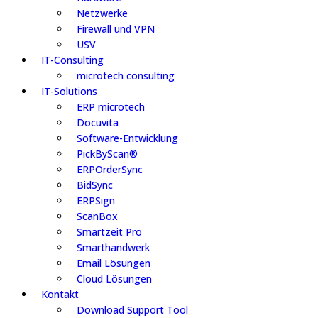
Netzwerke
Firewall und VPN
USV
IT-Consulting
microtech consulting
IT-Solutions
ERP microtech
Docuvita
Software-Entwicklung
PickByScan®
ERPOrderSync
BidSync
ERPSign
ScanBox
Smartzeit Pro
Smarthandwerk
Email Lösungen
Cloud Lösungen
Kontakt
Download Support Tool