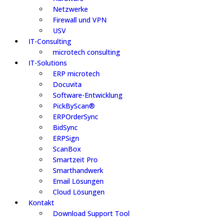
Netzwerke
Firewall und VPN
USV
IT-Consulting
microtech consulting
IT-Solutions
ERP microtech
Docuvita
Software-Entwicklung
PickByScan®
ERPOrderSync
BidSync
ERPSign
ScanBox
Smartzeit Pro
Smarthandwerk
Email Lösungen
Cloud Lösungen
Kontakt
Download Support Tool