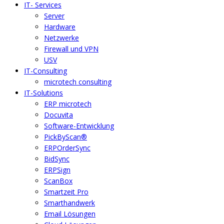
IT- Services
Server
Hardware
Netzwerke
Firewall und VPN
USV
IT-Consulting
microtech consulting
IT-Solutions
ERP microtech
Docuvita
Software-Entwicklung
PickByScan®
ERPOrderSync
BidSync
ERPSign
ScanBox
Smartzeit Pro
Smarthandwerk
Email Lösungen