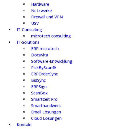
Hardware
Netzwerke
Firewall und VPN
USV
IT-Consulting
microtech consulting
IT-Solutions
ERP microtech
Docuvita
Software-Entwicklung
PickByScan®
ERPOrderSync
BidSync
ERPSign
ScanBox
Smartzeit Pro
Smarthandwerk
Email Lösungen
Cloud Lösungen
Kontakt