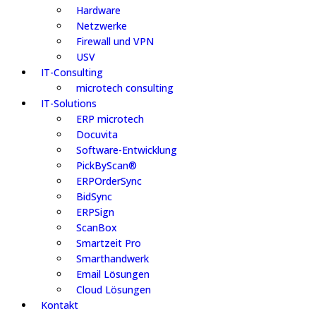
Hardware
Netzwerke
Firewall und VPN
USV
IT-Consulting
microtech consulting
IT-Solutions
ERP microtech
Docuvita
Software-Entwicklung
PickByScan®
ERPOrderSync
BidSync
ERPSign
ScanBox
Smartzeit Pro
Smarthandwerk
Email Lösungen
Cloud Lösungen
Kontakt