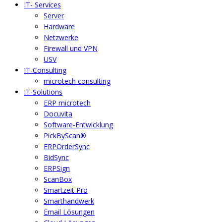
IT- Services
Server
Hardware
Netzwerke
Firewall und VPN
USV
IT-Consulting
microtech consulting
IT-Solutions
ERP microtech
Docuvita
Software-Entwicklung
PickByScan®
ERPOrderSync
BidSync
ERPSign
ScanBox
Smartzeit Pro
Smarthandwerk
Email Lösungen